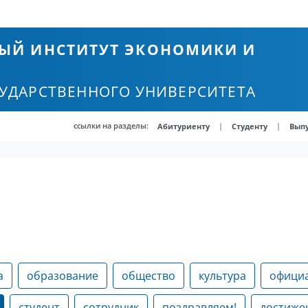
ЫЙ ИНСТИТУТ ЭКОНОМИКИ И
СУДАРСТВЕННОГО УНИВЕРСИТЕТА
ссылки на разделы:
|
|
Абитуриенту
Студенту
Вып
а
образование
общество
культура
офици
студент
сотрудник
поздравляем!
достиже