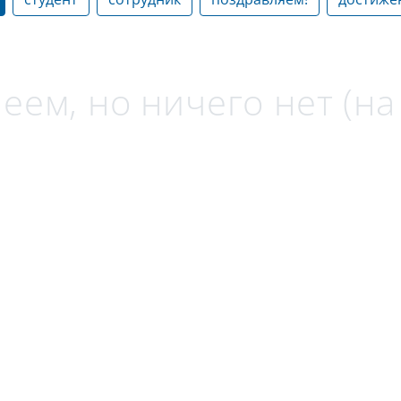
еем, но ничего нет (н