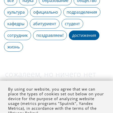
все
наука
образование
общество
культура
официально
подразделения
кафедры
абитуриент
студент
сотрудник
поздравляем!
достижения
жизнь
сожалеем, но ничего нет
(на выбранное время)
By using our website, you agree that we can
place the types of cookies set out below on your
device for the purpose of analyzing website
usage (metrics programs "Sputnik", Yandex
Metrica), in accordance with the terms of the