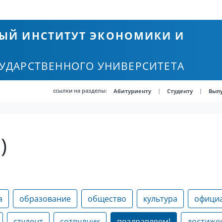
ЫЙ ИНСТИТУТ ЭКОНОМИКИ И
СУДАРСТВЕННОГО УНИВЕРСИТЕТА
ссылки на разделы:
|
|
Абитуриенту
Студенту
Вып
)
а
образование
общество
культура
офици
студент
сотрудник
поздравляем!
достиже