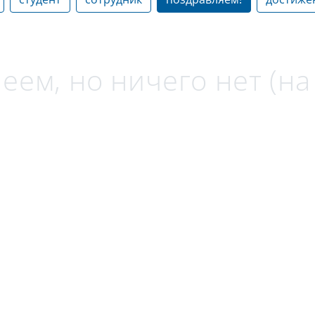
еем, но ничего нет (н