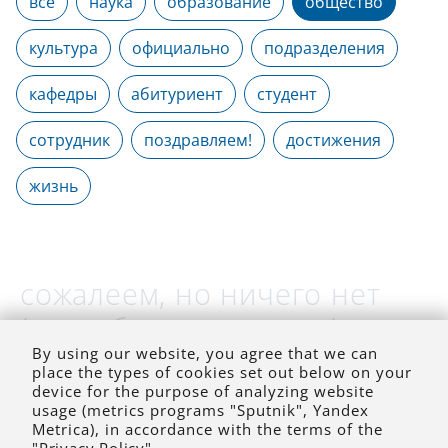
все
наука
образование
общество
культура
официально
подразделения
кафедры
абитуриент
студент
сотрудник
поздравляем!
достижения
жизнь
сожалеем, но ничего нет
(на выбранное время)
By using our website, you agree that we can
place the types of cookies set out below on your
device for the purpose of analyzing website
usage (metrics programs "Sputnik", Yandex
Metrica), in accordance with the terms of the