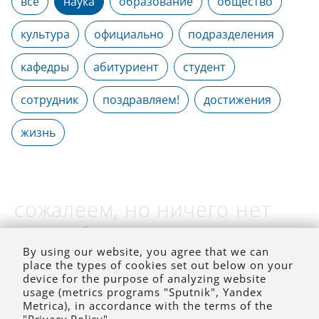
все
наука
образование
общество
культура
официально
подразделения
кафедры
абитуриент
студент
сотрудник
поздравляем!
достижения
жизнь
сожалеем, но ничего нет
(на выбранное время)
By using our website, you agree that we can
place the types of cookies set out below on your
device for the purpose of analyzing website
usage (metrics programs "Sputnik", Yandex
Metrica), in accordance with the terms of the