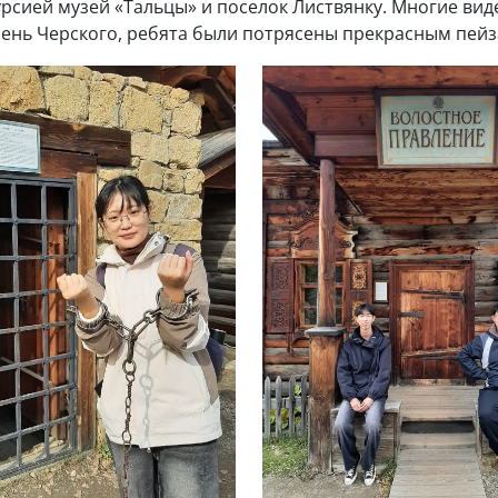
рсией музей «Тальцы» и поселок Листвянку. Многие вид
мень Черского, ребята были потрясены прекрасным пейз