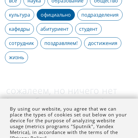
все
наука
образование
общество
культура
официально
подразделения
кафедры
абитуриент
студент
сотрудник
поздравляем!
достижения
жизнь
сожалеем, но ничего нет
(на выбранное время)
By using our website, you agree that we can
place the types of cookies set out below on your
device for the purpose of analyzing website
usage (metrics programs "Sputnik", Yandex
Metrica), in accordance with the terms of the