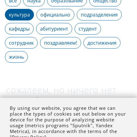
все
наука
образование
общество
культура
официально
подразделения
кафедры
абитуриент
студент
сотрудник
поздравляем!
достижения
жизнь
сожалеем, но ничего нет
(на выбранное время)
By using our website, you agree that we can
place the types of cookies set out below on your
device for the purpose of analyzing website
usage (metrics programs "Sputnik", Yandex
Metrica), in accordance with the terms of the