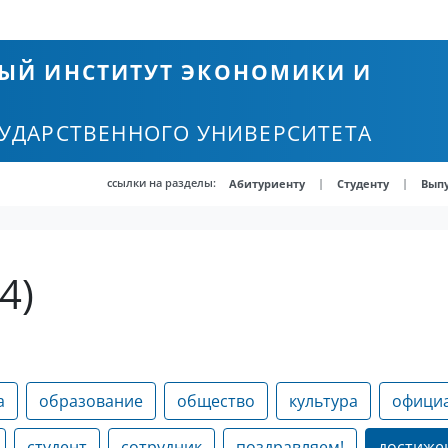
ЫЙ ИНСТИТУТ ЭКОНОМИКИ И
СУДАРСТВЕННОГО УНИВЕРСИТЕТА
ссылки на разделы:
|
|
Абитуриенту
Студенту
Вып
4)
а
образование
общество
культура
офици
студент
сотрудник
поздравляем!
достиже