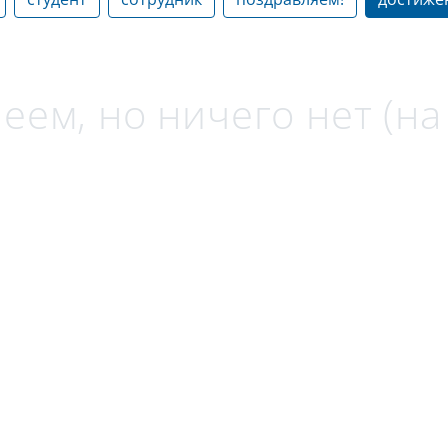
еем, но ничего нет (н