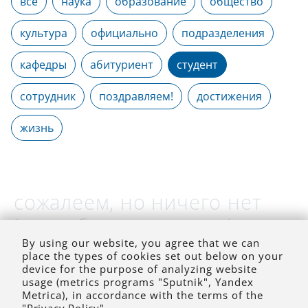
все
наука
образование
общество
культура
официально
подразделения
кафедры
абитуриент
студент
сотрудник
поздравляем!
достижения
жизнь
сожалеем, но ничего нет
(на выбранное время)
By using our website, you agree that we can
place the types of cookies set out below on your
device for the purpose of analyzing website
usage (metrics programs "Sputnik", Yandex
Metrica), in accordance with the terms of the