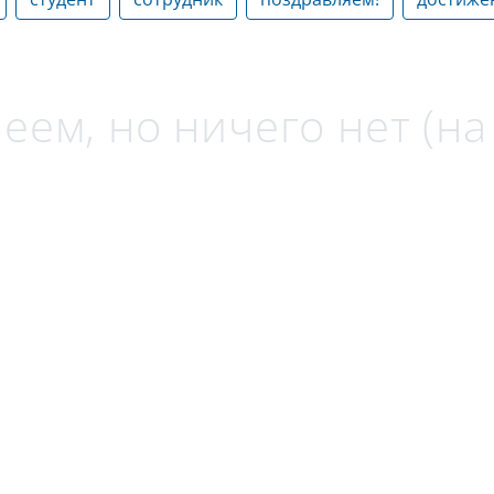
еем, но ничего нет (н