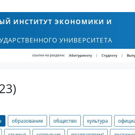
ЫЙ ИНСТИТУТ ЭКОНОМИКИ И
СУДАРСТВЕННОГО УНИВЕРСИТЕТА
ссылки на разделы:
|
|
Абитуриенту
Студенту
Вып
23)
а
образование
общество
культура
офици
студент
сотрудник
поздравляем!
достиже