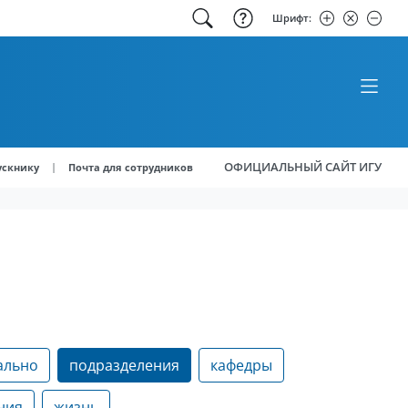
Шрифт:
ОФИЦИАЛЬНЫЙ САЙТ ИГУ
|
ускнику
Почта для сотрудников
ально
подразделения
кафедры
ния
жизнь