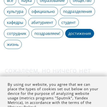
все
наука
образование
общество
культура
официально
подразделения
кафедры
абитуриент
студент
сотрудник
поздравляем!
достижения
жизнь
сожалеем, но ничего нет
(на выбранное время)
By using our website, you agree that we can
place the types of cookies set out below on your
device for the purpose of analyzing website
usage (metrics programs "Sputnik", Yandex
Metrica), in accordance with the terms of the