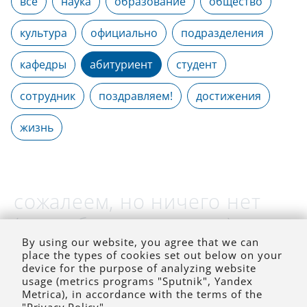
все
наука
образование
общество
культура
официально
подразделения
кафедры
абитуриент
студент
сотрудник
поздравляем!
достижения
жизнь
сожалеем, но ничего нет
(на выбранное время)
By using our website, you agree that we can
place the types of cookies set out below on your
device for the purpose of analyzing website
usage (metrics programs "Sputnik", Yandex
Metrica), in accordance with the terms of the