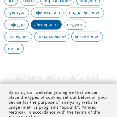
все
наука
образование
общество
культура
официально
подразделения
кафедры
абитуриент
студент
сотрудник
поздравляем!
достижения
жизнь
сожалеем, но ничего нет
(на выбранное время)
By using our website, you agree that we can
place the types of cookies set out below on your
device for the purpose of analyzing website
usage (metrics programs "Sputnik", Yandex
Metrica), in accordance with the terms of the