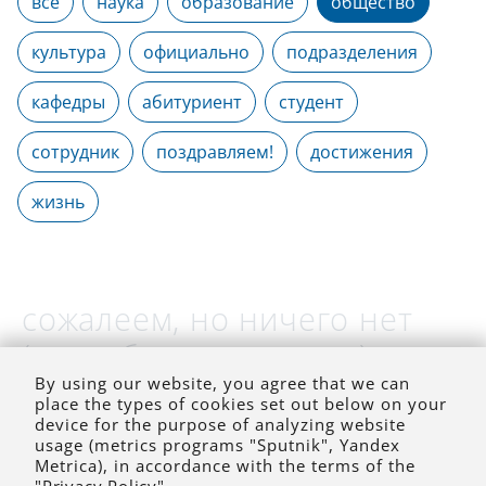
все
наука
образование
общество
культура
официально
подразделения
кафедры
абитуриент
студент
сотрудник
поздравляем!
достижения
жизнь
сожалеем, но ничего нет
(на выбранное время)
By using our website, you agree that we can
place the types of cookies set out below on your
device for the purpose of analyzing website
usage (metrics programs "Sputnik", Yandex
Metrica), in accordance with the terms of the