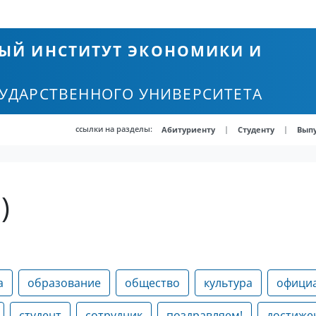
ЫЙ ИНСТИТУТ ЭКОНОМИКИ И
СУДАРСТВЕННОГО УНИВЕРСИТЕТА
ссылки на разделы:
|
|
Абитуриенту
Студенту
Вып
)
а
образование
общество
культура
офици
студент
сотрудник
поздравляем!
достиже