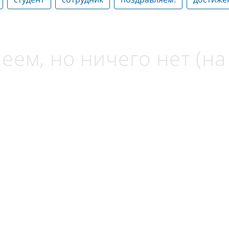
еем, но ничего нет (н