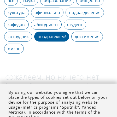
все
наука
образование
общество
культура
официально
подразделения
кафедры
абитуриент
студент
сотрудник
поздравляем!
достижения
жизнь
сожалеем, но ничего нет
(на выбранное время)
By using our website, you agree that we can
place the types of cookies set out below on your
device for the purpose of analyzing website
usage (metrics programs "Sputnik", Yandex
Metrica), in accordance with the terms of the