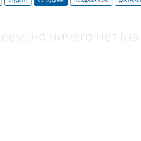
еем, но ничего нет (н