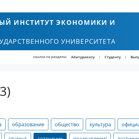
ЫЙ ИНСТИТУТ ЭКОНОМИКИ И
СУДАРСТВЕННОГО УНИВЕРСИТЕТА
ссылки на разделы:
|
|
Абитуриенту
Студенту
Вып
3)
а
образование
общество
культура
офици
студент
сотрудник
поздравляем!
достиже