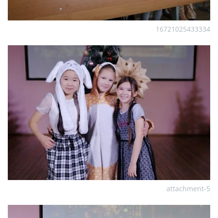
16721025433334
attachment-5