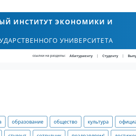
ЫЙ ИНСТИТУТ ЭКОНОМИКИ И
СУДАРСТВЕННОГО УНИВЕРСИТЕТА
ссылки на разделы:
|
|
Абитуриенту
Студенту
Вып
а
образование
общество
культура
офици
студент
сотрудник
поздравляем!
достиже