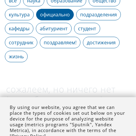
все
наука
образование
общество
культура
официально
подразделения
кафедры
абитуриент
студент
сотрудник
поздравляем!
достижения
жизнь
сожалеем, но ничего нет
(на выбранное время)
By using our website, you agree that we can
place the types of cookies set out below on your
device for the purpose of analyzing website
usage (metrics programs "Sputnik", Yandex
Metrica), in accordance with the terms of the