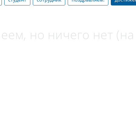
еем, но ничего нет (н