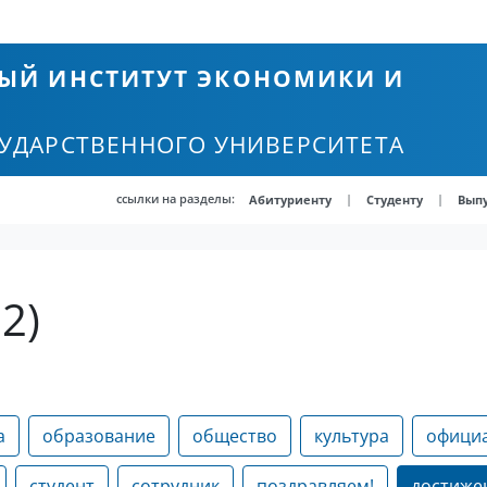
ЫЙ ИНСТИТУТ ЭКОНОМИКИ И
СУДАРСТВЕННОГО УНИВЕРСИТЕТА
ссылки на разделы:
|
|
Абитуриенту
Студенту
Вып
2)
а
образование
общество
культура
офици
студент
сотрудник
поздравляем!
достиже