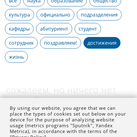
все
наука
образование
общество
культура
официально
подразделения
кафедры
абитуриент
студент
сотрудник
поздравляем!
достижения
жизнь
сожалеем, но ничего нет
(на выбранное время)
By using our website, you agree that we can
place the types of cookies set out below on your
device for the purpose of analyzing website
usage (metrics programs "Sputnik", Yandex
Metrica), in accordance with the terms of the