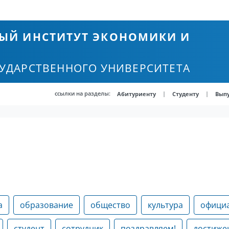
ЫЙ ИНСТИТУТ ЭКОНОМИКИ И
СУДАРСТВЕННОГО УНИВЕРСИТЕТА
ссылки на разделы:
|
|
Абитуриенту
Студенту
Вып
а
образование
общество
культура
офици
студент
сотрудник
поздравляем!
достиже