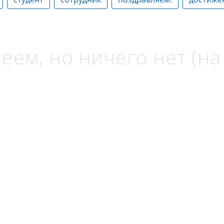
еем, но ничего нет (н