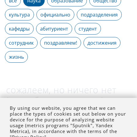
все
наука
образование
общество
культура
официально
подразделения
кафедры
абитуриент
студент
сотрудник
поздравляем!
достижения
жизнь
сожалеем, но ничего нет
(на выбранное время)
By using our website, you agree that we can
place the types of cookies set out below on your
device for the purpose of analyzing website
usage (metrics programs "Sputnik", Yandex
Metrica), in accordance with the terms of the