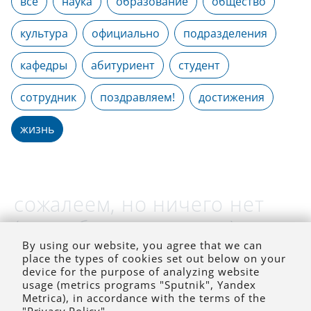
все
наука
образование
общество
культура
официально
подразделения
кафедры
абитуриент
студент
сотрудник
поздравляем!
достижения
жизнь
сожалеем, но ничего нет
(на выбранное время)
By using our website, you agree that we can
place the types of cookies set out below on your
device for the purpose of analyzing website
usage (metrics programs "Sputnik", Yandex
Metrica), in accordance with the terms of the