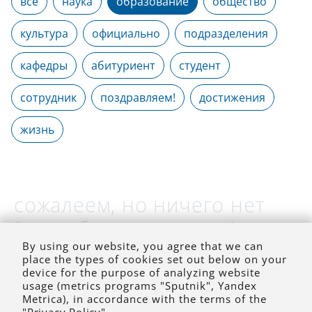
все
наука
образование
общество
культура
официально
подразделения
кафедры
абитуриент
студент
сотрудник
поздравляем!
достижения
жизнь
сожалеем, но ничего нет
(на выбранное время)
By using our website, you agree that we can
place the types of cookies set out below on your
device for the purpose of analyzing website
usage (metrics programs "Sputnik", Yandex
Metrica), in accordance with the terms of the