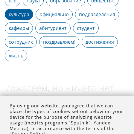
все
наука
образование
общество
культура
официально
подразделения
кафедры
абитуриент
студент
сотрудник
поздравляем!
достижения
жизнь
сожалеем, но ничего нет
(на выбранное время)
By using our website, you agree that we can
place the types of cookies set out below on your
device for the purpose of analyzing website
usage (metrics programs "Sputnik", Yandex
Metrica), in accordance with the terms of the