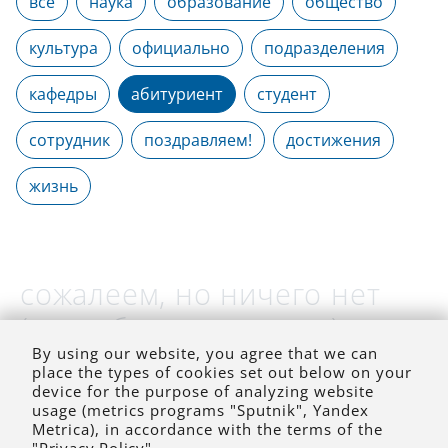
все
наука
образование
общество
культура
официально
подразделения
кафедры
абитуриент
студент
сотрудник
поздравляем!
достижения
жизнь
сожалеем, но ничего нет
(на выбранное время)
By using our website, you agree that we can
place the types of cookies set out below on your
device for the purpose of analyzing website
usage (metrics programs "Sputnik", Yandex
Metrica), in accordance with the terms of the