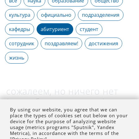
все
наука
образование
общество
культура
официально
подразделения
кафедры
абитуриент
студент
сотрудник
поздравляем!
достижения
жизнь
сожалеем, но ничего нет
(на выбранное время)
By using our website, you agree that we can
place the types of cookies set out below on your
device for the purpose of analyzing website
usage (metrics programs "Sputnik", Yandex
Metrica), in accordance with the terms of the