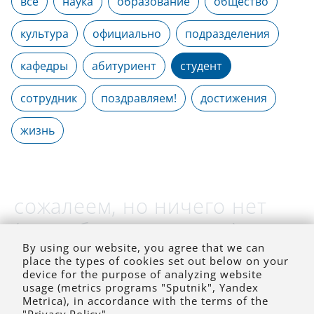
все
наука
образование
общество
культура
официально
подразделения
кафедры
абитуриент
студент
сотрудник
поздравляем!
достижения
жизнь
сожалеем, но ничего нет
(на выбранное время)
By using our website, you agree that we can
place the types of cookies set out below on your
device for the purpose of analyzing website
usage (metrics programs "Sputnik", Yandex
Metrica), in accordance with the terms of the