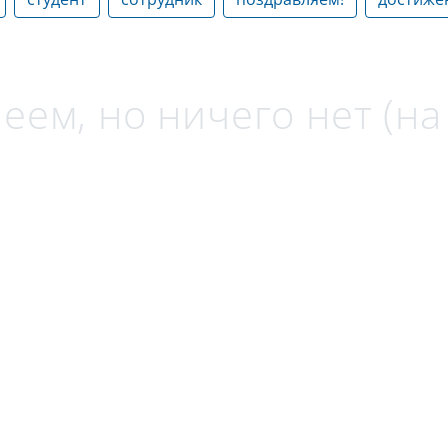
еем, но ничего нет (н