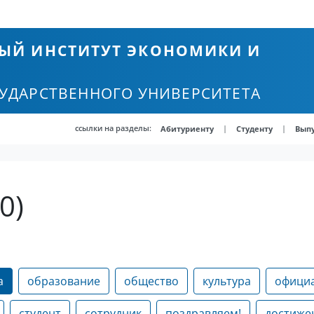
ЫЙ ИНСТИТУТ ЭКОНОМИКИ И
СУДАРСТВЕННОГО УНИВЕРСИТЕТА
ссылки на разделы:
|
|
Абитуриенту
Студенту
Вып
0)
а
образование
общество
культура
офици
студент
сотрудник
поздравляем!
достиже