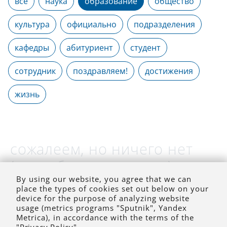
все
наука
образование
общество
культура
официально
подразделения
кафедры
абитуриент
студент
сотрудник
поздравляем!
достижения
жизнь
сожалеем, но ничего нет
(на выбранное время)
By using our website, you agree that we can
place the types of cookies set out below on your
device for the purpose of analyzing website
usage (metrics programs "Sputnik", Yandex
Metrica), in accordance with the terms of the