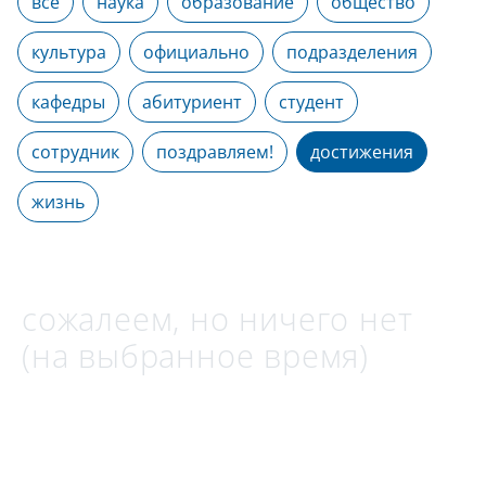
все
наука
образование
общество
культура
официально
подразделения
кафедры
абитуриент
студент
сотрудник
поздравляем!
достижения
жизнь
сожалеем, но ничего нет
(на выбранное время)