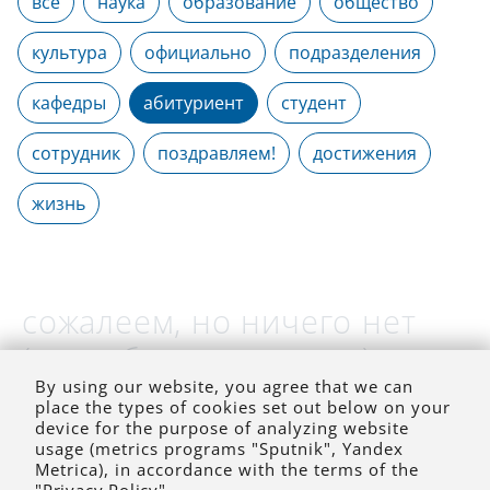
все
наука
образование
общество
культура
официально
подразделения
кафедры
абитуриент
студент
сотрудник
поздравляем!
достижения
жизнь
сожалеем, но ничего нет
(на выбранное время)
By using our website, you agree that we can
place the types of cookies set out below on your
device for the purpose of analyzing website
usage (metrics programs "Sputnik", Yandex
Metrica), in accordance with the terms of the