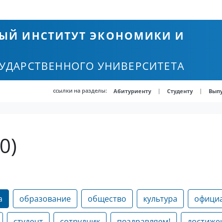
ЫЙ ИНСТИТУТ ЭКОНОМИКИ И
СУДАРСТВЕННОГО УНИВЕРСИТЕТА
ссылки на разделы:
|
|
Абитуриенту
Студенту
Вып
0)
а
образование
общество
культура
офици
студент
сотрудник
поздравляем!
достиже