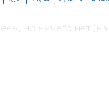
еем, но ничего нет (н