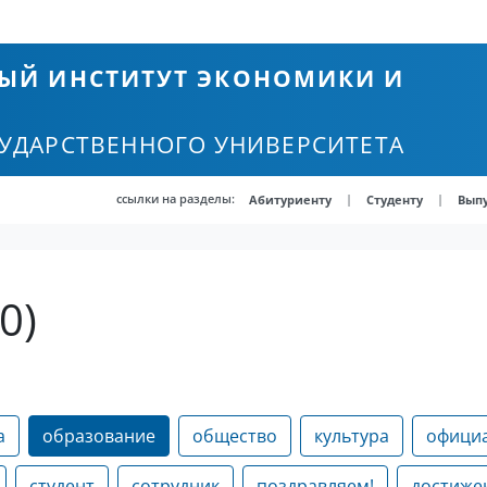
ЫЙ ИНСТИТУТ ЭКОНОМИКИ И
СУДАРСТВЕННОГО УНИВЕРСИТЕТА
ссылки на разделы:
|
|
Абитуриенту
Студенту
Вып
0)
а
образование
общество
культура
офици
студент
сотрудник
поздравляем!
достиже