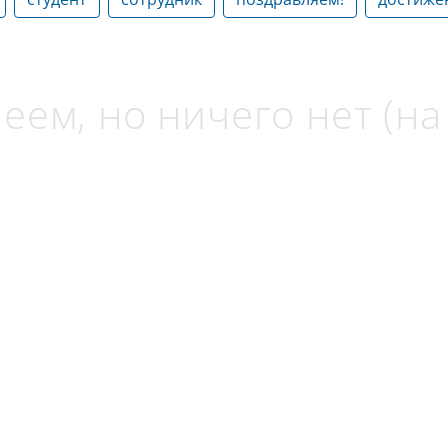
еем, но ничего нет (н