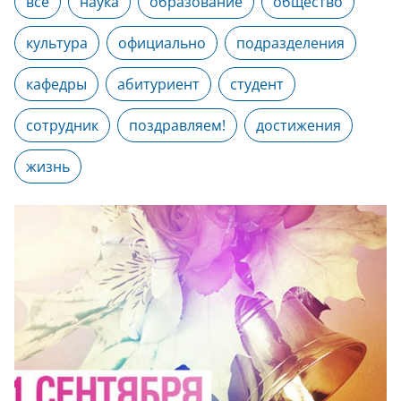
все
наука
образование
общество
культура
официально
подразделения
кафедры
абитуриент
студент
сотрудник
поздравляем!
достижения
жизнь