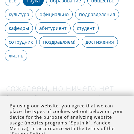
все
наука
образование
общество
культура
официально
подразделения
кафедры
абитуриент
студент
сотрудник
поздравляем!
достижения
жизнь
сожалеем, но ничего нет
(на выбранное время)
By using our website, you agree that we can
place the types of cookies set out below on your
device for the purpose of analyzing website
usage (metrics programs "Sputnik", Yandex
Metrica), in accordance with the terms of the