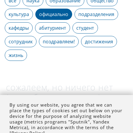
все
наука
образование
общество
культура
официально
подразделения
кафедры
абитуриент
студент
сотрудник
поздравляем!
достижения
жизнь
сожалеем, но ничего нет
(на выбранное время)
By using our website, you agree that we can
place the types of cookies set out below on your
device for the purpose of analyzing website
usage (metrics programs "Sputnik", Yandex
Metrica), in accordance with the terms of the