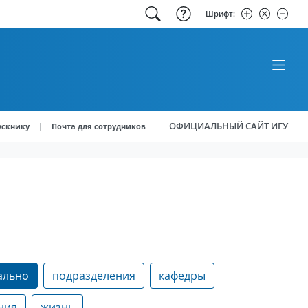
Шрифт:
ОФИЦИАЛЬНЫЙ САЙТ ИГУ
|
ускнику
Почта для сотрудников
ально
подразделения
кафедры
ния
жизнь