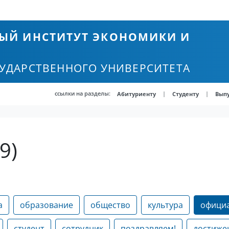
ЫЙ ИНСТИТУТ ЭКОНОМИКИ И
СУДАРСТВЕННОГО УНИВЕРСИТЕТА
ссылки на разделы:
|
|
Абитуриенту
Студенту
Вып
9)
а
образование
общество
культура
офици
студент
сотрудник
поздравляем!
достиже