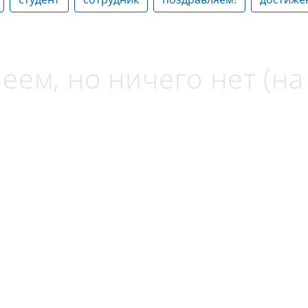
еем, но ничего нет (н