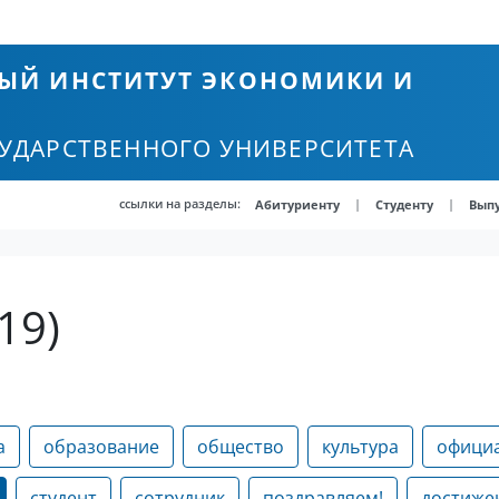
ЫЙ ИНСТИТУТ ЭКОНОМИКИ И
СУДАРСТВЕННОГО УНИВЕРСИТЕТА
ссылки на разделы:
|
|
Абитуриенту
Студенту
Вып
19)
а
образование
общество
культура
офици
студент
сотрудник
поздравляем!
достиже