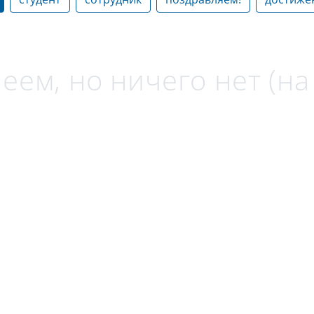
еем, но ничего нет (н