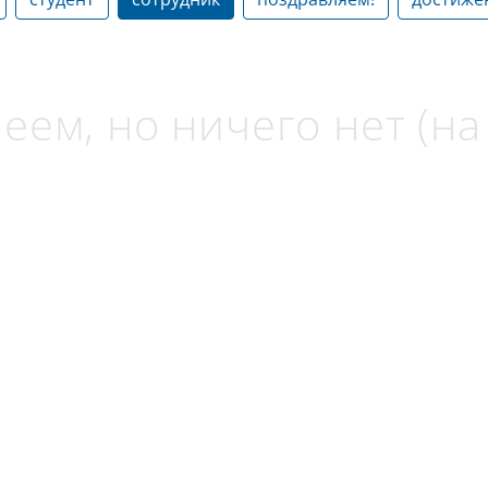
еем, но ничего нет (н