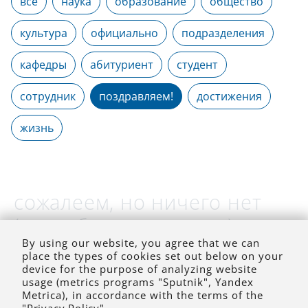
все
наука
образование
общество
культура
официально
подразделения
кафедры
абитуриент
студент
сотрудник
поздравляем!
достижения
жизнь
сожалеем, но ничего нет
(на выбранное время)
By using our website, you agree that we can
place the types of cookies set out below on your
device for the purpose of analyzing website
usage (metrics programs "Sputnik", Yandex
Metrica), in accordance with the terms of the