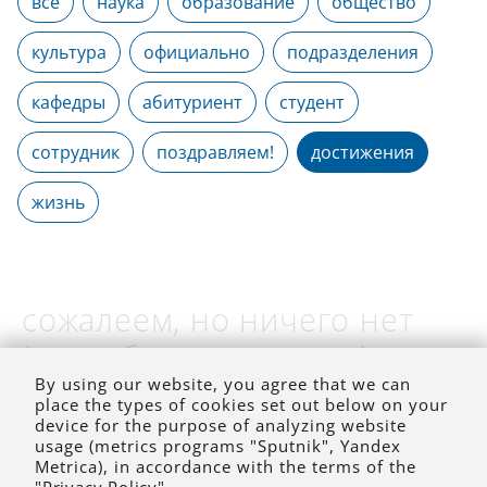
все
наука
образование
общество
культура
официально
подразделения
кафедры
абитуриент
студент
сотрудник
поздравляем!
достижения
жизнь
сожалеем, но ничего нет
(на выбранное время)
By using our website, you agree that we can
place the types of cookies set out below on your
device for the purpose of analyzing website
usage (metrics programs "Sputnik", Yandex
Metrica), in accordance with the terms of the