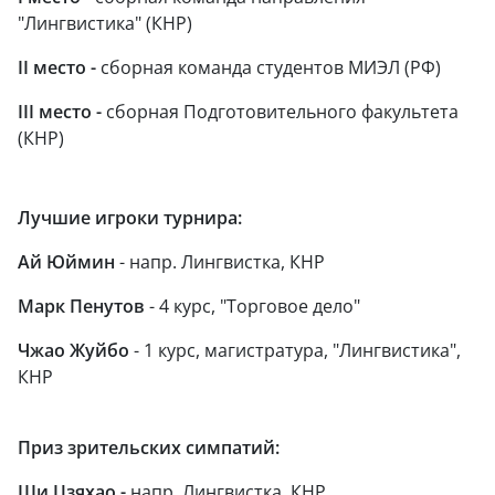
"Лингвистика" (КНР)
II место -
сборная команда студентов МИЭЛ (РФ)
III место -
сборная Подготовительного факультета
(КНР)
Лучшие игроки турнира:
Ай Юймин
- напр. Лингвистка, КНР
Марк Пенутов
- 4 курс, "Торговое дело"
Чжао Жуйбо
- 1 курс, магистратура, "Лингвистика",
КНР
Приз зрительских симпатий:
Ши Цзяхао
-
напр. Лингвистка, КНР