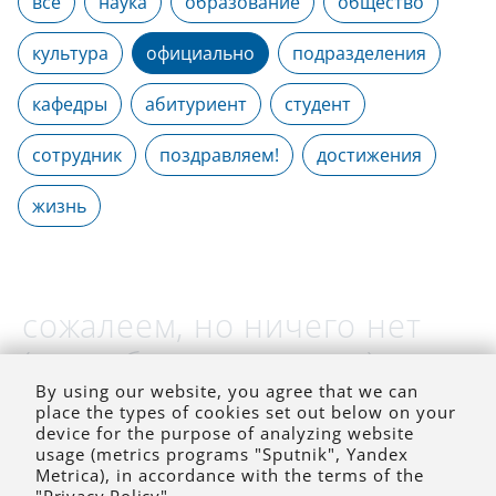
все
наука
образование
общество
культура
официально
подразделения
кафедры
абитуриент
студент
сотрудник
поздравляем!
достижения
жизнь
сожалеем, но ничего нет
(на выбранное время)
By using our website, you agree that we can
place the types of cookies set out below on your
device for the purpose of analyzing website
usage (metrics programs "Sputnik", Yandex
Metrica), in accordance with the terms of the