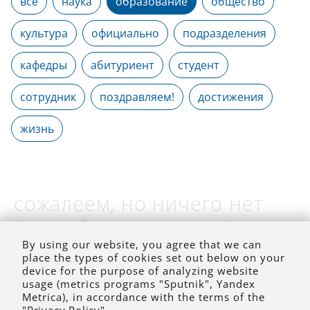
все
наука
образование
общество
культура
официально
подразделения
кафедры
абитуриент
студент
сотрудник
поздравляем!
достижения
жизнь
сожалеем, но ничего нет
(на выбранное время)
By using our website, you agree that we can
place the types of cookies set out below on your
device for the purpose of analyzing website
usage (metrics programs "Sputnik", Yandex
Metrica), in accordance with the terms of the