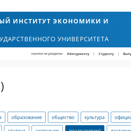
ЫЙ ИНСТИТУТ ЭКОНОМИКИ И
СУДАРСТВЕННОГО УНИВЕРСИТЕТА
ссылки на разделы:
|
|
Абитуриенту
Студенту
Вып
)
а
образование
общество
культура
офици
студент
сотрудник
поздравляем!
достиже