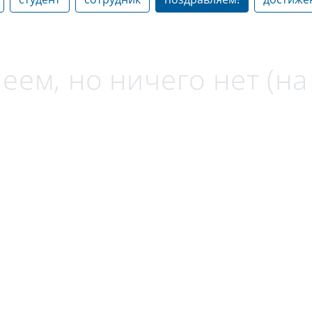
еем, но ничего нет (н